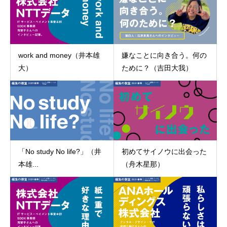
work and money（井本雄
嫌なことに向き合う。何の
大）
ために？（吉田大我）
「No study No life?」（井
初めてサイノウに出会った
本雄...
（舟木星那）