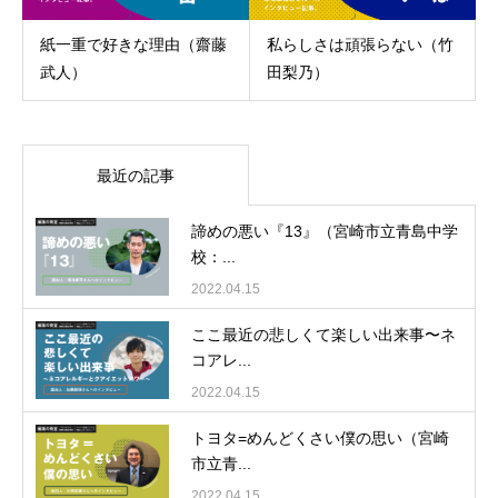
紙一重で好きな理由（齋藤
私らしさは頑張らない（竹
武人）
田梨乃）
最近の記事
諦めの悪い『13』（宮崎市立青島中学
校：...
2022.04.15
ここ最近の悲しくて楽しい出来事〜ネ
コアレ...
2022.04.15
トヨタ=めんどくさい僕の思い（宮崎
市立青...
2022.04.15