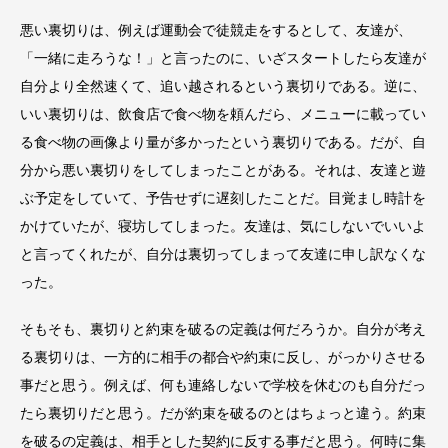
悪い裏切りは、例えば運動会で徒競走をするとして、友達が、
「一緒に走ろうな！」と言ったのに、いざスタートしたら友達が
自分より全然速くて、追い越されるという裏切りである。逆に、
いい裏切りは、飲食店で食べ物を頼んだら、メニューに載ってい
る食べ物の画像より量が多かったという裏切りである。だが、自
分から悪い裏切りをしてしまったことがある。それは、友達と遊
ぶ予定をしていて、予告せずに遅刻したことだ。目覚まし時計を
かけていたが、寝坊してしまった。友達は、気にしないでいいよ
と言ってくれたが、自分は裏切ってしまって友達に申し訳なくな
った。
そもそも、裏切りと約束を破るの定義は何だろうか。自分が考え
る裏切りは、一方的に相手の都合や約束に反し、がっかりさせる
事だと思う。例えば、何も連絡しないで学校を休むのも自分だっ
たら裏切りだと思う。だが約束を破るのとはちょっと違う。約束
を破るの定義は、相手とした契約に反する事だと思う。何時に集