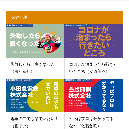
関連記事
失敗したら、良くなった
コロナが治まったら行きた
（深江奏翔）
いところ（安原美羽）
電車の中でも楽でいたい！
やっぱプロは分かってる
（崔ゆい）
な〜（佐藤創咲）