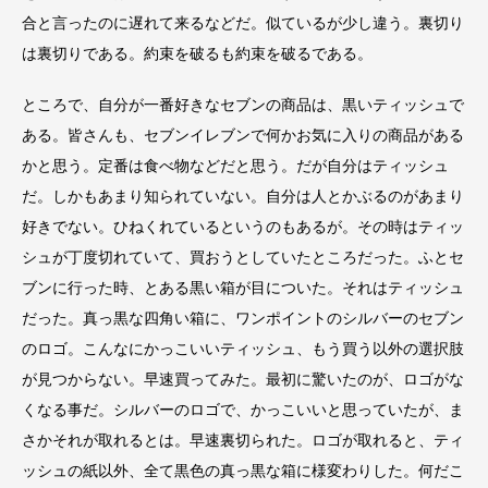
合と言ったのに遅れて来るなどだ。似ているが少し違う。裏切り
は裏切りである。約束を破るも約束を破るである。
ところで、自分が一番好きなセブンの商品は、黒いティッシュで
ある。皆さんも、セブンイレブンで何かお気に入りの商品がある
かと思う。定番は食べ物などだと思う。だが自分はティッシュ
だ。しかもあまり知られていない。自分は人とかぶるのがあまり
好きでない。ひねくれているというのもあるが。その時はティッ
シュが丁度切れていて、買おうとしていたところだった。ふとセ
ブンに行った時、とある黒い箱が目についた。それはティッシュ
だった。真っ黒な四角い箱に、ワンポイントのシルバーのセブン
のロゴ。こんなにかっこいいティッシュ、もう買う以外の選択肢
が見つからない。早速買ってみた。最初に驚いたのが、ロゴがな
くなる事だ。シルバーのロゴで、かっこいいと思っていたが、ま
さかそれが取れるとは。早速裏切られた。ロゴが取れると、ティ
ッシュの紙以外、全て黒色の真っ黒な箱に様変わりした。何だこ