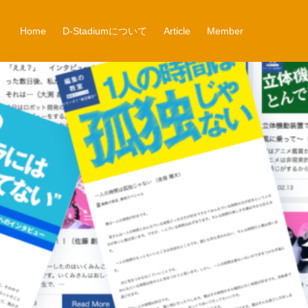
Home
D-Stadiumについて
Article
Member