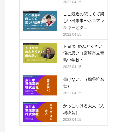
2022.04.15
ここ最近の悲しくて楽
しい出来事〜ネコアレ
ルギーとク...
2022.04.15
トヨタ=めんどくさい
僕の思い（宮崎市立青
島中学校：...
2022.04.15
書けない。（鴨谷惟名
世）
2022.04.15
かっこつける大人（入
場瑛音）
2022.04.15