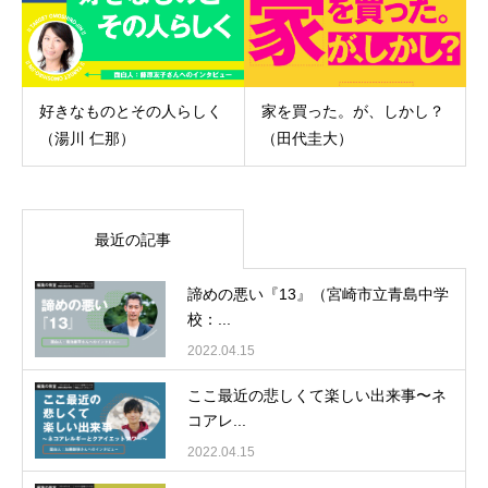
好きなものとその人らしく
家を買った。が、しかし？
（湯川 仁那）
（田代圭大）
最近の記事
諦めの悪い『13』（宮崎市立青島中学
校：...
2022.04.15
ここ最近の悲しくて楽しい出来事〜ネ
コアレ...
2022.04.15