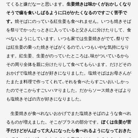
てくると嫌だなーと思います。
生姜焼きは味かくがおかしくなり
そうで歯を食いしばるように口がかたくなるのですごく苦手で
す。
焼そばにのっている紅生姜も食べれません。いつも焼きそば
を祭りでかったっときに入っていると父さんに分けたりして、食
べないようにしています。いつも家では生姜焼きがでて､祭りで
は紅生姜の乗った焼きそばがくるので､いつもいやな気持になり
ます。紅生姜、生姜がのっていたところは､味がついているから
その周り全体を親に分けたりして食べてもらいます。だけどその
おかげで塩焼きそばが好きになりました。塩焼そばはお母さんが
たまたま料理で作ってくれて､それを食べたらすごいおいしかっ
たのでそこからすごいハマりました。だからソース焼きそばより
も塩焼きそばの方が好きになりました。
生姜焼きが食べれないおかげでまた塩焼きそばのような食べれ
るものが増えました。そこがプラスの部分です。
ぼくは生姜が苦
手だけどがんばって大人になったら食べれるようになっておきた