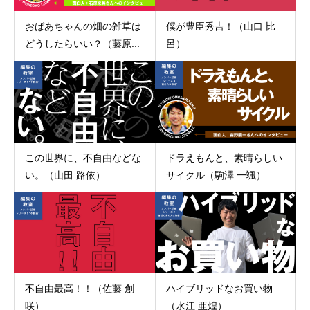
おばあちゃんの畑の雑草は
僕が豊臣秀吉！（山口 比
どうしたらいい？（藤原...
呂）
この世界に、不自由などな
ドラえもんと、素晴らしい
い。（山田 路依）
サイクル（駒澤 一颯）
不自由最高！！（佐藤 創
ハイブリッドなお買い物
咲）
（水江 亜煌）