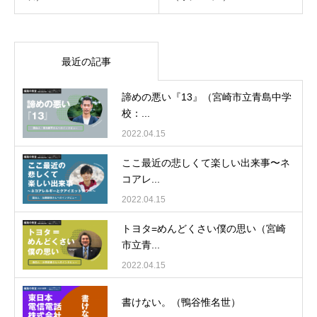
最近の記事
諦めの悪い『13』（宮崎市立青島中学
校：...
2022.04.15
ここ最近の悲しくて楽しい出来事〜ネ
コアレ...
2022.04.15
トヨタ=めんどくさい僕の思い（宮崎
市立青...
2022.04.15
書けない。（鴨谷惟名世）