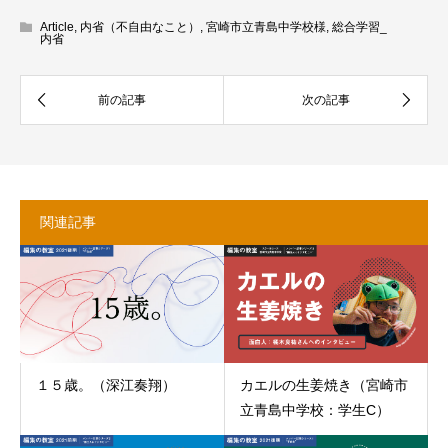
Article
,
内省（不自由なこと）
,
宮崎市立青島中学校様
,
総合学習_
内省
関連記事
１５歳。（深江奏翔）
カエルの生姜焼き（宮崎市
立青島中学校：学生C）