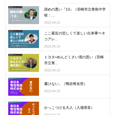
諦めの悪い『13』（宮崎市立青島中学
校：...
2022.04.15
ここ最近の悲しくて楽しい出来事〜ネ
コアレ...
2022.04.15
トヨタ=めんどくさい僕の思い（宮崎
市立青...
2022.04.15
書けない。（鴨谷惟名世）
2022.04.15
かっこつける大人（入場瑛音）