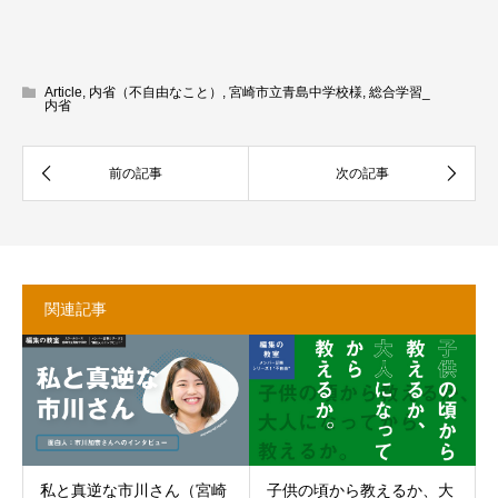
Article
,
内省（不自由なこと）
,
宮崎市立青島中学校様
,
総合学習_
内省
関連記事
私と真逆な市川さん（宮崎
子供の頃から教えるか、大